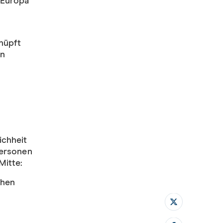
 Europa
nüpft
en
ichheit
Personen
Mitte:
chen