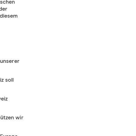
ischen
der
 diesem
 unserer
z soll
eiz
ützen wir