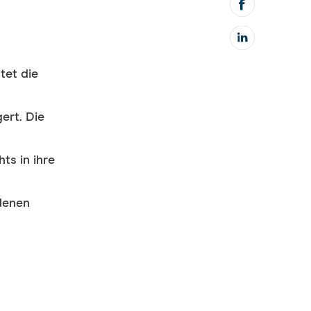
tet die
ert. Die
ts in ihre
 denen